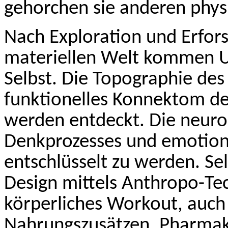
gehorchen sie anderen phys
Nach Exploration und Erfor
materiellen Welt kommen U
Selbst. Die Topographie de
funktionelles
Konnektom
de
werden entdeckt. Die neuro
Denkprozesses und emotiona
entschlüsselt zu werden. Se
Design mittels Anthropo-Te
körperliches
Worko
ut
, auc
Nahrungszusätzen, Pharmaka